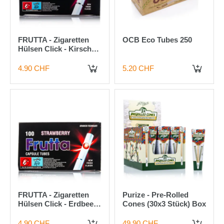
FRUTTA - Zigaretten
OCB Eco Tubes 250
Hülsen Click - Kirsche
(100)
4.90 CHF
5.20 CHF
IN DEN WARENKORB
IN DEN WARENKORB
FRUTTA - Zigaretten
Purize - Pre-Rolled
Hülsen Click - Erdbeere
Cones (30x3 Stück) Box
(100)
4.90 CHF
49.90 CHF
IN DEN WARENKORB
IN DEN WARENKORB