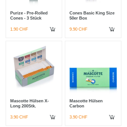
Purize - Pre-Rolled
Cones Basic King Size
Cones - 3 Stück
50er Box
1.90 CHF
9.90 CHF
IN DEN WARENKORB
IN DEN WARENKORB
Mascotte Hülsen X-
Mascotte Hülsen
Long 200Stk.
Carbon
3.90 CHF
3.90 CHF
IN DEN WARENKORB
IN DEN WARENKORB