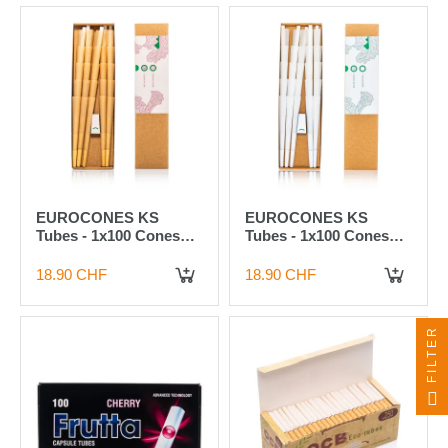
EUROCONES KS
EUROCONES KS
Tubes - 1x100 Cones
Tubes - 1x100 Cones
Wood Unbleached,
Wood White, 109mm
109mm
18.90 CHF
18.90 CHF
IN DEN WARENKORB
IN DEN WARENKORB
FILTER