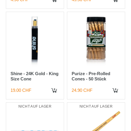
Shine - 24K Gold - King
Purize - Pre-Rolled
Size Cone
Cones - 50 Stück
19.00 CHF
24.90 CHF
IN DEN WARENKORB
IN DEN WARENKORB
NICHT AUF LAGER
NICHT AUF LAGER