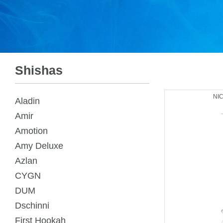
Shishas
NI
Aladin
Amir
Amotion
Amy Deluxe
Azlan
CYGN
DUM
Dschinni
First Hookah