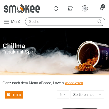
0
Menü
Chillma
Tabak mit Spirit
Ganz nach dem Motto «Peace, Love &
mehr lesen
5
Sortieren nach
FILTER