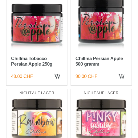
Chillma Tobacco
Chillma Persian Apple
Persian Apple 250g
500 gramm
49.00 CHF
90.00 CHF
IN DEN WARENKORB
IN DEN WARENKORB
NICHT AUF LAGER
NICHT AUF LAGER