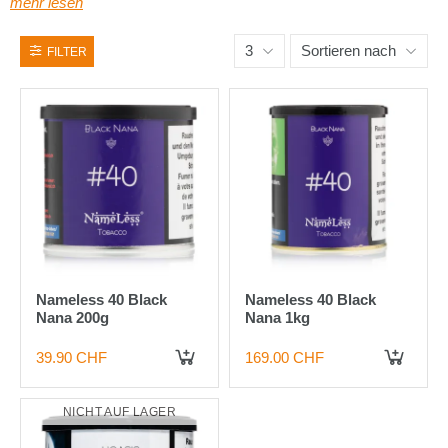
mehr lesen
3
Sortieren nach
FILTER
Nameless 40 Black
Nameless 40 Black
Nana 200g
Nana 1kg
39.90 CHF
169.00 CHF
IN DEN WARENKORB
IN DEN WARENKORB
NICHT AUF LAGER