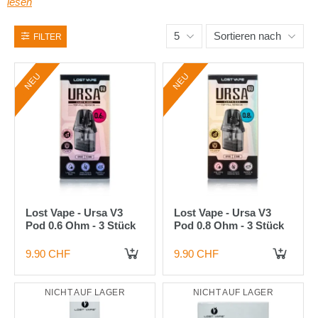
lesen
5
Sortieren nach
FILTER
NEU
NEU
Lost Vape - Ursa V3
Lost Vape - Ursa V3
Pod 0.6 Ohm - 3 Stück
Pod 0.8 Ohm - 3 Stück
9.90 CHF
9.90 CHF
IN DEN WARENKORB
IN DEN WARENKORB
NICHT AUF LAGER
NICHT AUF LAGER