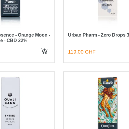
ssence - Orange Moon -
Urban Pharm - Zero Drops 
e - CBD 22%
119.00 CHF
IN DEN WARENKORB