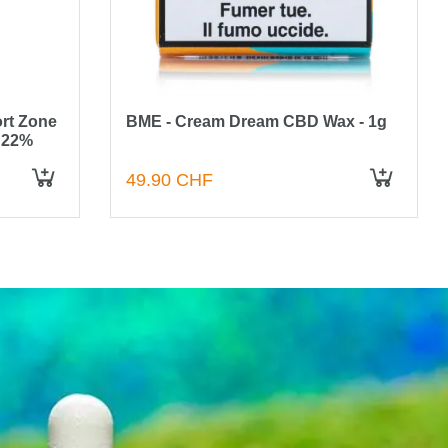
rt Zone
BME - Cream Dream CBD Wax - 1g
D 22%
49.90 CHF
IN DEN WARENKORB
IN DEN WARENKORB