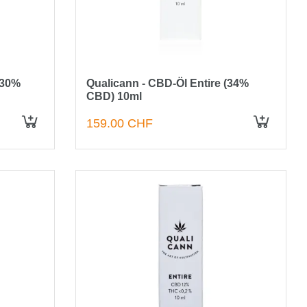
 30%
Qualicann - CBD-Öl Entire (34%
CBD) 10ml
159.00 CHF
IN DEN WARENKORB
IN DEN WARENKORB