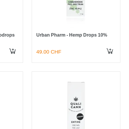
odrops
Urban Pharm - Hemp Drops 10%
49.00 CHF
IN DEN WARENKORB
IN DEN WARENKORB