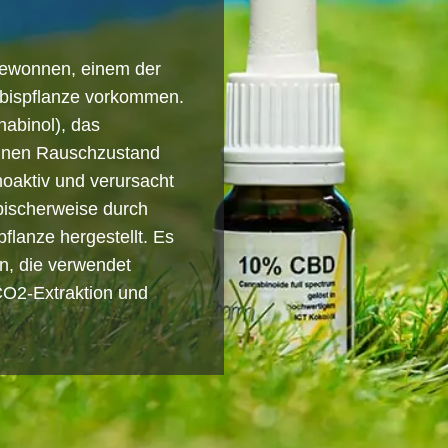
gewonnen, einem der
abispflanze vorkommen.
abinol), das
einen Rauschzustand
hoaktiv und verursacht
pischerweise durch
flanze hergestellt. Es
n, die verwendet
CO2-Extraktion und