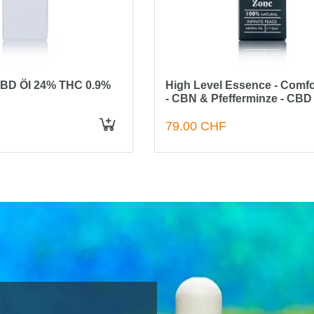
CBD Öl 24% THC 0.9%
High Level Essence - Comfo
- CBN & Pfefferminze - CB
79.00 CHF
IN DEN WARENKORB