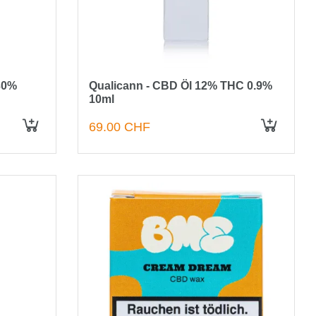
30%
Qualicann - CBD Öl 12% THC 0.9%
10ml
69.00 CHF
IN DEN WARENKORB
IN DEN WARENKORB