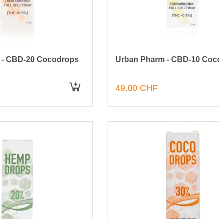
 - CBD-20 Cocodrops
Urban Pharm - CBD-10 Coc
49.00 CHF
IN DEN WARENKORB