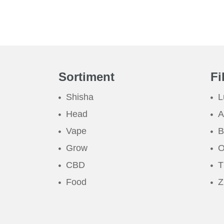
Sortiment
Fi
Shisha
L
Head
A
Vape
B
Grow
O
CBD
T
Food
Z