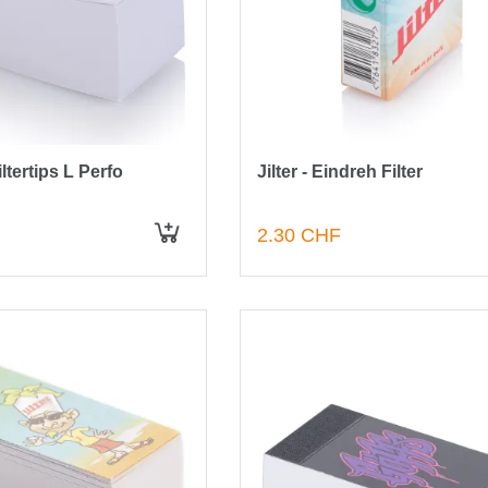
Filtertips L Perfo
Jilter - Eindreh Filter
2.30 CHF
IN DEN WARENKORB