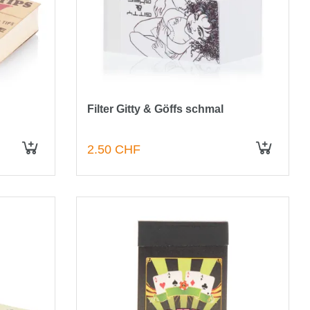
Filter Gitty & Göffs schmal
2.50 CHF
IN DEN WARENKORB
IN DEN WARENKORB