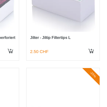
erforiert
Jilter - Jiltip Filtertips L
2.50 CHF
IN DEN WARENKORB
IN DEN WARENKORB
-25%