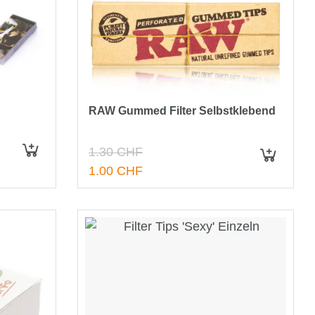
RAW Gummed Filter Selbstklebend
1.30 CHF
IN DEN WARENKORB
IN DEN WARENKORB
1.00 CHF