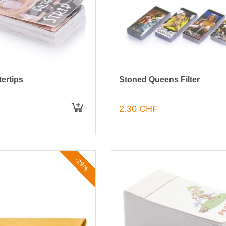
ltertips
Stoned Queens Filter
2.30 CHF
IN DEN WARENKORB
-29%