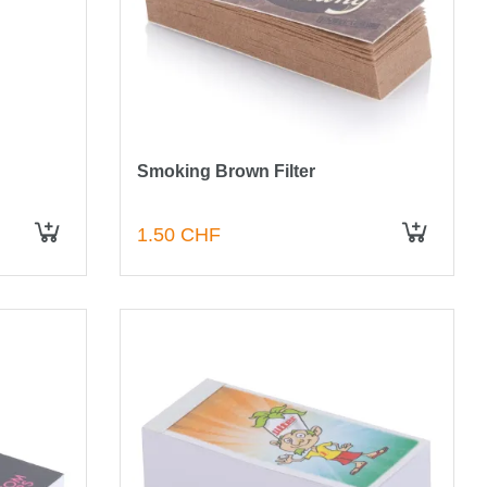
Smoking Brown Filter
1.50 CHF
IN DEN WARENKORB
IN DEN WARENKORB