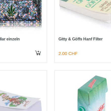
llar einzeln
Gitty & Göffs Hanf Filter
2.00 CHF
IN DEN WARENKORB