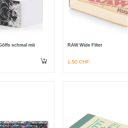
 Göffs schmal mit
RAW Wide Filter
1.50 CHF
IN DEN WARENKORB