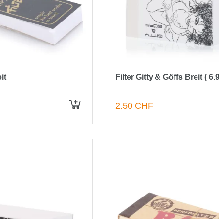
it
Filter Gitty & Göffs Breit ( 6
2.50 CHF
IN DEN WARENKORB