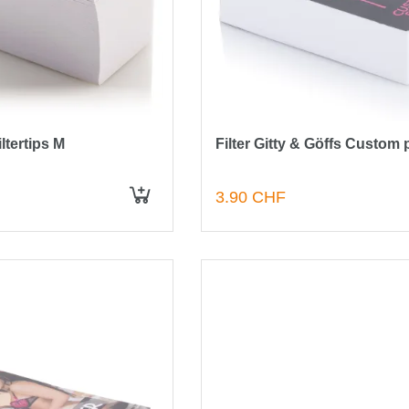
Filtertips M
Filter Gitty & Göffs Custom p
3.90 CHF
IN DEN WARENKORB