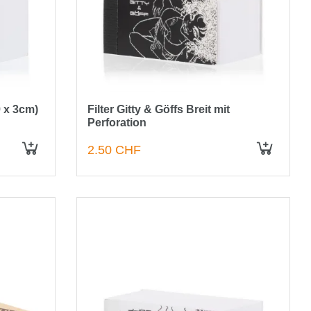
.9 x 3cm)
Filter Gitty & Göffs Breit mit
Perforation
2.50 CHF
IN DEN WARENKORB
IN DEN WARENKORB