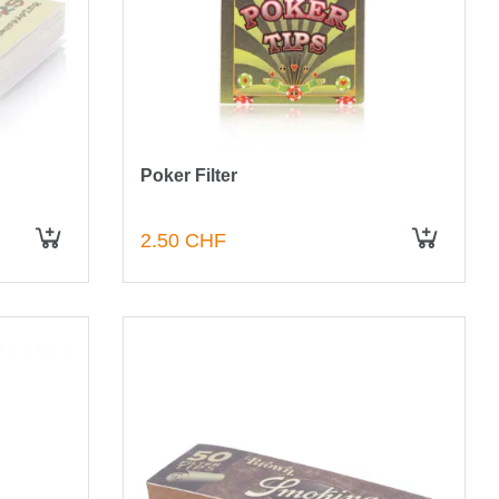
Poker Filter
2.50 CHF
IN DEN WARENKORB
IN DEN WARENKORB