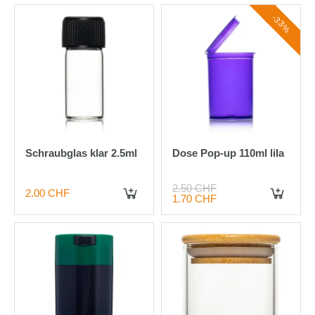
-33%
Schraubglas klar 2.5ml
Dose Pop-up 110ml lila
2.50 CHF
2.00 CHF
1.70 CHF
IN DEN WARENKORB
IN DEN WARENKORB