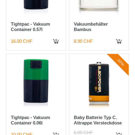
Tightpac - Vakuum
Vakuumbehälter
Container 0.57l
Bambus
16.00 CHF
8.90 CHF
IN DEN WARENKORB
IN DEN WARENKORB
-30%
Tightpac - Vakuum
Baby Batterie Typ C.
Container 0.06l
Attrappe Versteckdose
6.00 CHF
10.00 CHF
IN DEN WARENKORB
IN DEN WARENKORB