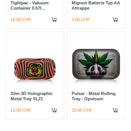
Tightpac - Vakuum
Mignon Batterie Typ AA
Container 0.57l
Attrappe
Schwarz/klar
16.00 CHF
5.00 CHF
IN DEN WARENKORB
IN DEN WARENKORB
Slim 3D Holographic
Pulsar - Metal Rolling
Metal Tray SL21
Tray - Opotsum
12.00 CHF
19.00 CHF
IN DEN WARENKORB
IN DEN WARENKORB