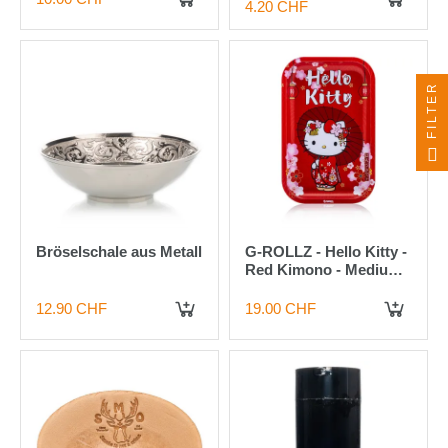
4.20 CHF
FILTER
Bröselschale aus Metall
G-ROLLZ - Hello Kitty -
Red Kimono - Medium
Kitchen Tray 17.5x27.5
cm
12.90 CHF
19.00 CHF
IN DEN WARENKORB
IN DEN WARENKORB