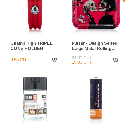
Champ High TRIPLE
Pulsar - Design Series
CONE HOLDER
Large Metal Rolling
Tray - Sakura Skulls
24.90 CHF
3.50 CHF
19.90 CHF
IN DEN WARENKORB
IN DEN WARENKORB