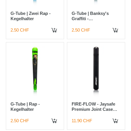
G-Tube | Zwei Rap -
G-Tube | Banksy's
Kegelhalter
Graffiti -
Ballonmädchen
Kegelhalter
2.50 CHF
2.50 CHF
IN DEN WARENKORB
IN DEN WARENKORB
G-Tube | Rap -
FIRE-FLOW - Jaysafe
Kegelhalter
Premium Joint Case
Black
2.50 CHF
11.90 CHF
IN DEN WARENKORB
IN DEN WARENKORB