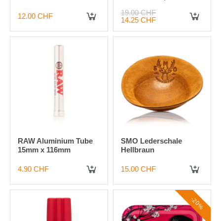
cm
19.00 CHF
12.00 CHF
14.25 CHF
IN DEN WARENKORB
IN DEN WARENKORB
RAW Aluminium Tube
SMO Lederschale
15mm x 116mm
Hellbraun
4.90 CHF
15.00 CHF
IN DEN WARENKORB
IN DEN WARENKORB
-20%