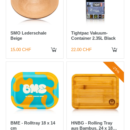
SMO Lederschale
Tightpac Vakuum-
Beige
Container 2.35L Black
15.00 CHF
22.00 CHF
IN DEN WARENKORB
IN DEN WARENKORB
-25%
BME - Rolltray 18 x 14
HNBG - Rolling Tray
cm
aus Bambus, 24 x 18