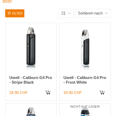
lesen
21
Sortieren nach
FILTER
Uwell - Caliburn G4 Pro
Uwell - Caliburn G4 Pro
- Stripe Black
- Frost White
34.90 CHF
34.90 CHF
IN DEN WARENKORB
IN DEN WARENKORB
NICHT AUF LAGER