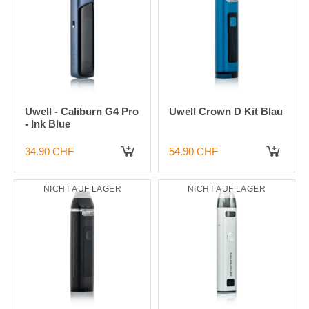
Uwell - Caliburn G4 Pro
Uwell Crown D Kit Blau
- Ink Blue
34.90 CHF
54.90 CHF
IN DEN WARENKORB
NICHT AUF LAGER
NICHT AUF LAGER