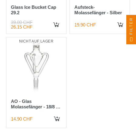
Glass Ice Bucket Cap
Aufsteck-
29.2
Molassefänger - Silber
FILTER
39.00 CHF
19.90 CHF
26.15 CHF
IN DEN WARENKORB
NICHT AUF LAGER
AO - Glas
Molassefänger - 18/8 3-
Arm Clear
14.90 CHF