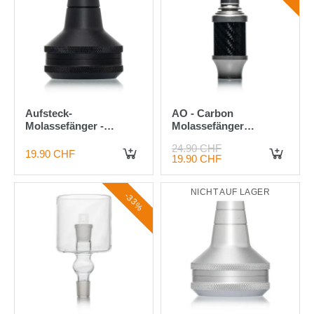
Aufsteck-
AO - Carbon
Molassefänger -
Molassefänger
Schwarz
Aluminium - 18/8
24.90 CHF
Anthrazit
19.90 CHF
19.90 CHF
IN DEN WARENKORB
IN DEN WARENKORB
NICHT AUF LAGER
-33%