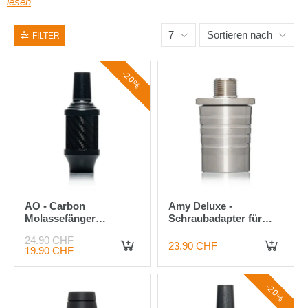
lesen
7
Sortieren nach
FILTER
-20%
AO - Carbon
Amy Deluxe -
Molassefänger
Schraubadapter für
Aluminium - 18/8
Molassefänger 007
24.90 CHF
Schwarz
23.90 CHF
19.90 CHF
IN DEN WARENKORB
IN DEN WARENKORB
-20%