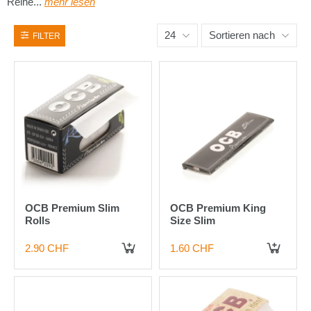
Reihe...
mehr lesen
24
Sortieren nach
FILTER
OCB Premium Slim
OCB Premium King
Rolls
Size Slim
2.90 CHF
1.60 CHF
IN DEN WARENKORB
IN DEN WARENKORB