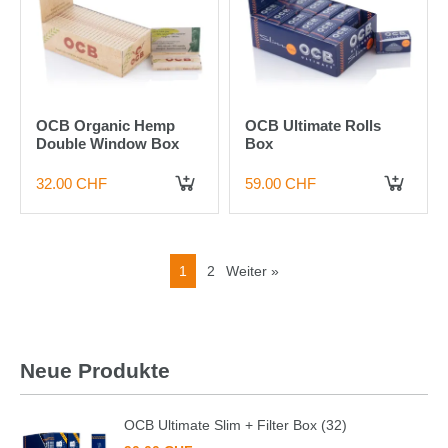
OCB Organic Hemp
OCB Ultimate Rolls
Double Window Box
Box
32.00 CHF
59.00 CHF
IN DEN WARENKORB
IN DEN WARENKORB
1
2
Weiter »
Neue Produkte
OCB Ultimate Slim + Filter Box (32)