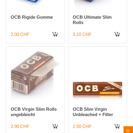
OCB Rigide Gomme
OCB Ultimate Slim
Rolls
2.00 CHF
3.10 CHF
IN DEN WARENKORB
IN DEN WARENKORB
OCB Virgin Slim Rolls
OCB Slim Virgin
ungebleicht
Unbleached + Filter
2.90 CHF
2.50 CHF
IN DEN WARENKORB
IN DEN WARENKORB