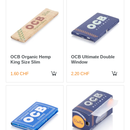
OCB Organic Hemp
OCB Ultimate Double
King Size Slim
Window
1.60 CHF
2.20 CHF
IN DEN WARENKORB
IN DEN WARENKORB