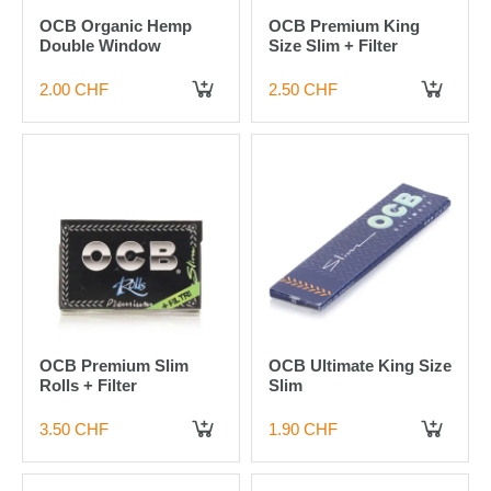
OCB Organic Hemp
OCB Premium King
Double Window
Size Slim + Filter
2.00 CHF
2.50 CHF
IN DEN WARENKORB
IN DEN WARENKORB
OCB Premium Slim
OCB Ultimate King Size
Rolls + Filter
Slim
3.50 CHF
1.90 CHF
IN DEN WARENKORB
IN DEN WARENKORB