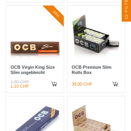
FILTER
-30%
OCB Virgin King Size
OCB Premium Slim
Slim ungebleicht
Rolls Box
1.60 CHF
39.00 CHF
1.10 CHF
IN DEN WARENKORB
IN DEN WARENKORB