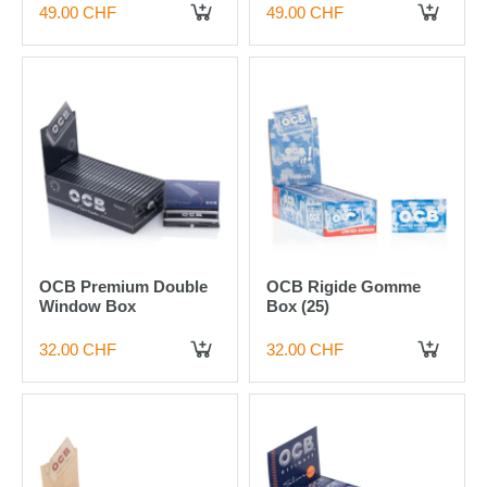
49.00 CHF
49.00 CHF
IN DEN WARENKORB
IN DEN WARENKORB
OCB Premium Double
OCB Rigide Gomme
Window Box
Box (25)
32.00 CHF
32.00 CHF
IN DEN WARENKORB
IN DEN WARENKORB