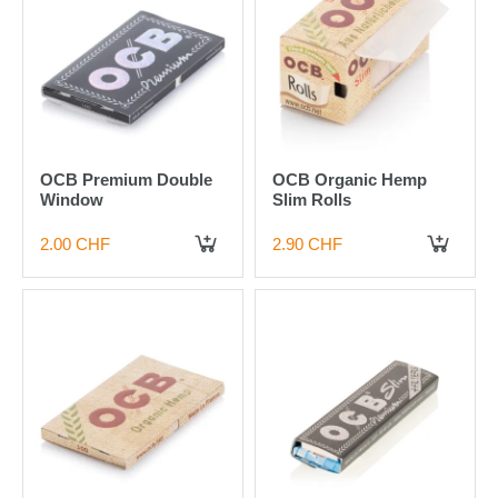
OCB Premium Double
OCB Organic Hemp
Window
Slim Rolls
2.00 CHF
2.90 CHF
IN DEN WARENKORB
IN DEN WARENKORB