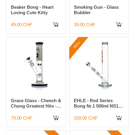
Beaker Bong - Heart
Smoking Gun - Glass
Loving Cute Kitty
Bubbler
49.00 CHF
39.00 CHF
IN DEN WARENKORB
IN DEN WARENKORB
NEU
Grace Glass - Cheech &
EHLE - Red Series
Chong Greatest Hits -
Bong Nr.1 500ml NS18
Weiss
Sonderlogo Rot-Grün
79.00 CHF
159.00 CHF
IN DEN WARENKORB
IN DEN WARENKORB