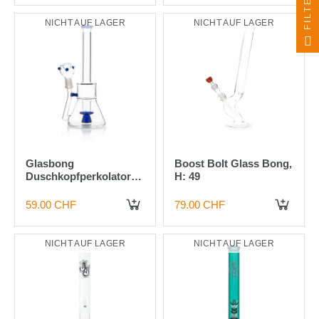
FILTER
NICHT AUF LAGER
NICHT AUF LAGER
Glasbong
Boost Bolt Glass Bong,
Duschkopfperkolator
H: 49
blau H 250mm
D:100/25mm NS 14F
59.00 CHF
79.00 CHF
WS 3.5mm
NICHT AUF LAGER
NICHT AUF LAGER