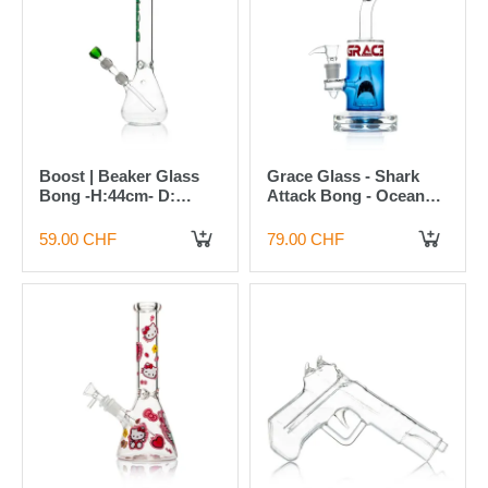
Boost | Beaker Glass
Grace Glass - Shark
Bong -H:44cm- D:
Attack Bong - Ocean
50mm- Socket:18.8mm-
Blue
WT:5mm
59.00 CHF
79.00 CHF
IN DEN WARENKORB
IN DEN WARENKORB