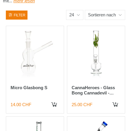
mit...
mehr lesen
24
Sortieren nach
FILTER
Micro Glasbong S
CannaHeroes - Glass
Bong Cannadevil -
H:30cm
14.00 CHF
25.00 CHF
IN DEN WARENKORB
IN DEN WARENKORB