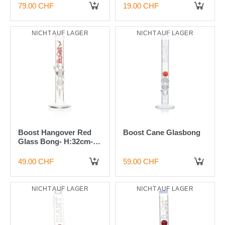
79.00 CHF
19.00 CHF
NICHT AUF LAGER
NICHT AUF LAGER
Boost Hangover Red
Boost Cane Glasbong
Glass Bong- H:32cm-
Ø:40mm-Socket:
14.5mm- WT:5mm
49.00 CHF
59.00 CHF
(circa)
NICHT AUF LAGER
NICHT AUF LAGER