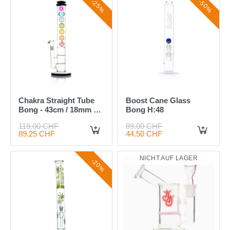
-25%
-50%
Chakra Straight Tube
Boost Cane Glass
Bong - 43cm / 18mm F
Bong H:48
Colors Vary
119.00 CHF
89.00 CHF
89.25 CHF
44.50 CHF
IN DEN WARENKORB
IN DEN WARENKORB
NICHT AUF LAGER
-20%