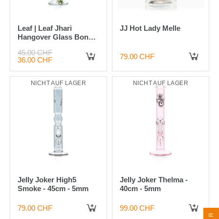
Leaf | Leaf Jhari
JJ Hot Lady Melle
Hangover Glass Bong-
D:50mm- H:45cm-
45.00 CHF
Socket:18.8mm
79.00 CHF
36.00 CHF
IN DEN WARENKORB
NICHT AUF LAGER
NICHT AUF LAGER
Jelly Joker High5
Jelly Joker Thelma -
Smoke - 45cm - 5mm
40cm - 5mm
79.00 CHF
99.00 CHF