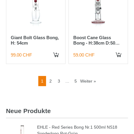
Giant Bolt Glass Bong,
Boost Cane Glass
H: 54cm
Bong - H:38cm D:50mm
-Socket:18.8mm-
WT:5mm
99.00 CHF
59.00 CHF
1
2
3
…
5
Weiter »
Neue Produkte
EHLE - Red Series Bong Nr.1 500ml NS18
Sonderlogo Rot-Grün