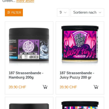
Green...
mehr lesen
9
Sortieren nach
FILTER
187 Strassenbande -
187 Strassenbande -
Hamburg 200g
Juicy Puzzy 200 gr
39.90 CHF
39.90 CHF
IN DEN WARENKORB
IN DEN WARENKORB