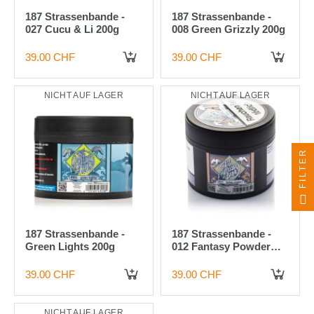
187 Strassenbande -
187 Strassenbande -
027 Cucu & Li 200g
008 Green Grizzly 200g
39.00 CHF
39.00 CHF
IN DEN WARENKORB
NICHT AUF LAGER
NICHT AUF LAGER
FILTER
187 Strassenbande -
187 Strassenbande -
Green Lights 200g
012 Fantasy Powder
200g
39.00 CHF
39.00 CHF
NICHT AUF LAGER