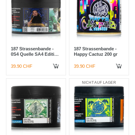
187 Strassenbande -
187 Strassenbande -
0S4 Quelle SA4 Edition
Happy Cactuz 200 gr
200g
39.90 CHF
39.90 CHF
IN DEN WARENKORB
IN DEN WARENKORB
NICHT AUF LAGER