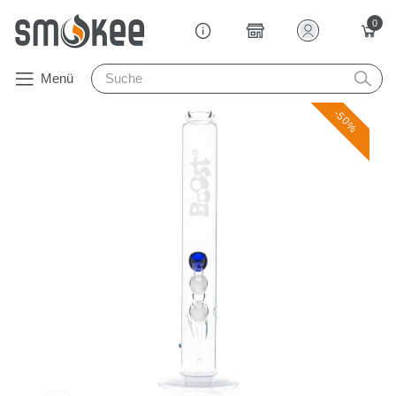
0
Menü
-50%