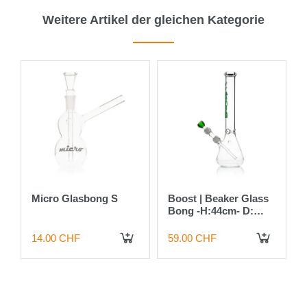
Weitere Artikel der gleichen Kategorie
0%
Micro Glasbong S
Boost | Beaker Glass
Bong -H:44cm- D:
50mm-
Socket:18.8mm-
14.00 CHF
59.00 CHF
 DEN WARENKORB
IN DEN WARENKORB
IN DEN WARENKORB
WT:5mm