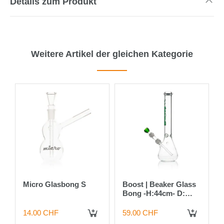
Details zum Produkt
Weitere Artikel der gleichen Kategorie
Micro Glasbong S
Boost | Beaker Glass
8
Bong -H:44cm- D:
50mm-
Socket:18.8mm-
14.00 CHF
59.00 CHF
 DEN WARENKORB
IN DEN WARENKORB
IN DEN WARENKORB
WT:5mm