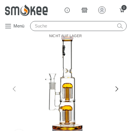
0
Menü
NICHT AUF LAGER