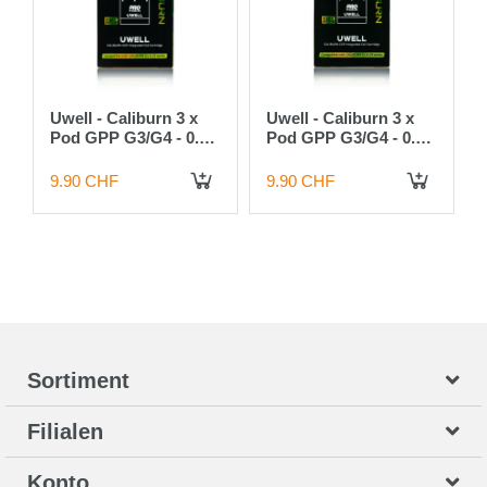
Uwell - Caliburn 3 x
Uwell - Caliburn 3 x
Pod GPP G3/G4 - 0.4
Pod GPP G3/G4 - 0.6
Ohm
Ohm
9.90 CHF
9.90 CHF
 DEN WARENKORB
IN DEN WARENKORB
IN DEN WARENKORB
Sortiment
Filialen
Konto