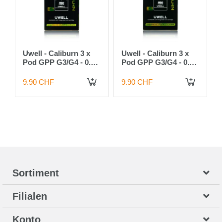
Uwell - Caliburn 3 x
Uwell - Caliburn 3 x
Pod GPP G3/G4 - 0.4
Pod GPP G3/G4 - 0.6
Ohm
Ohm
9.90 CHF
9.90 CHF
 DEN WARENKORB
IN DEN WARENKORB
IN DEN WARENKORB
Sortiment
Filialen
Konto