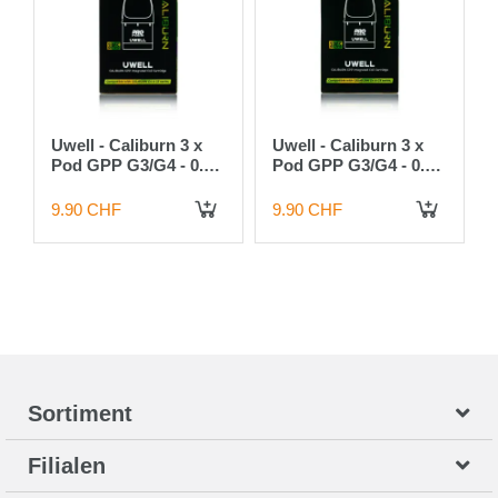
Uwell - Caliburn 3 x
Uwell - Caliburn 3 x
Pod GPP G3/G4 - 0.4
Pod GPP G3/G4 - 0.6
Ohm
Ohm
9.90 CHF
9.90 CHF
 DEN WARENKORB
IN DEN WARENKORB
IN DEN WARENKORB
Sortiment
Filialen