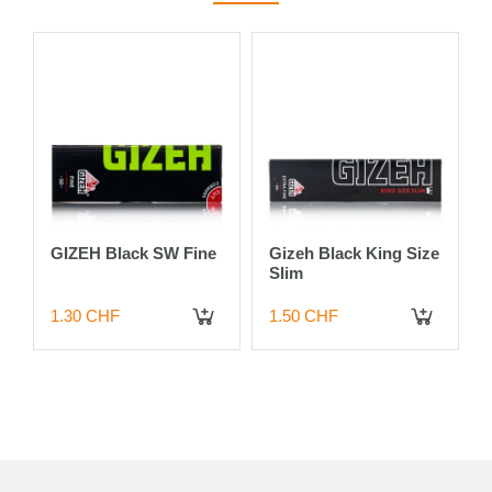
a
GIZEH Black SW Fine
Gizeh Black King Size
Slim
1.30 CHF
1.50 CHF
 DEN WARENKORB
IN DEN WARENKORB
IN DEN WARENKORB