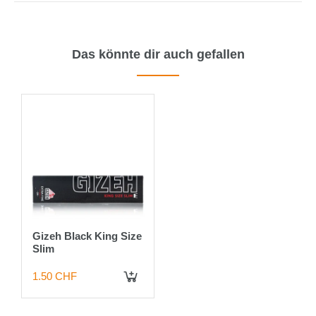
Das könnte dir auch gefallen
Gizeh Black King Size
Slim
1.50 CHF
IN DEN WARENKORB