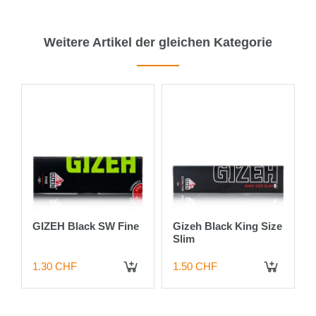
Weitere Artikel der gleichen Kategorie
e
GIZEH Black SW Fine
Gizeh Black King Size
Slim
1.30 CHF
1.50 CHF
 DEN WARENKORB
IN DEN WARENKORB
IN DEN WARENKORB