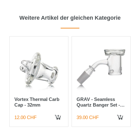
Weitere Artikel der gleichen Kategorie
Vortex Thermal Carb
GRAV - Seamless
Cap - 32mm
Quartz Banger Set -
14mm M / 45 Grad
12.00 CHF
39.00 CHF
 DEN WARENKORB
IN DEN WARENKORB
IN DEN WARENKORB