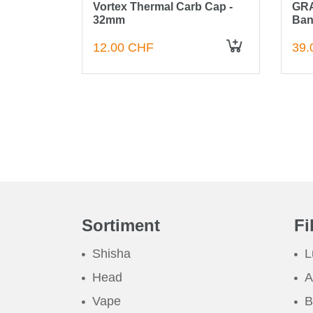
e, 18.8W
Vortex Thermal Carb Cap -
GRA
32mm
Ban
Gra
12.00 CHF
39.
IN DEN WARENKORB
IN DEN WARENKORB
Sortiment
Fi
Shisha
L
Head
A
Vape
B