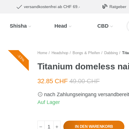
versandkostenfrei ab CHF 69.-
Ratgeber
Shisha
Head
CBD
Home
Headshop
Bongs & Pfeifen
Dabbing
Tit
-33%
Titanium domeless na
32.85 CHF
49.00 CHF
nach Zahlungseingang versandberei
Auf Lager
IN DEN WARENKORB