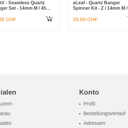
V - Seamless Quartz
aLeaf - Quartz Banger
ger Set - 14mm M / 45
Spinner Kit - Z / 14mm M /
d
Grad
00 CHF
29.00 CHF
IN DEN WARENKORB
lialen
Konto
uzern
Profil
arau
Bestellungsverlauf
aden
Adressen