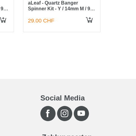
aLeaf - Quartz Banger
Domeless
 90
Spinner Kit - Y / 14mm M / 90
14.5/18.8
Grad
29.00 CHF
19.00 C
IN DEN WARENKORB
IN DEN WARENKORB
9.50 C
Social Media