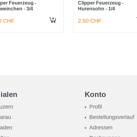
pper Feuerzeug -
Clipper Feuerzeug -
weinchen - 3/4
Hurensohn - 1/4
0 CHF
2.50 CHF
IN DEN WARENKORB
lialen
Konto
uzern
Profil
arau
Bestellungsverlauf
aden
Adressen