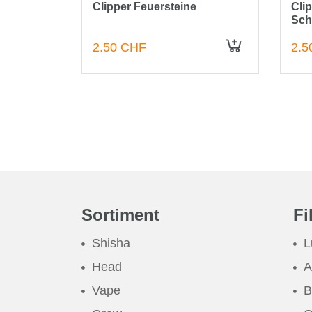
 Schafe -
Clipper Feuersteine
Cli
Sch
2.50 CHF
2.5
IN DEN WARENKORB
IN DEN WARENKORB
Sortiment
Fi
Shisha
L
Head
A
Vape
B