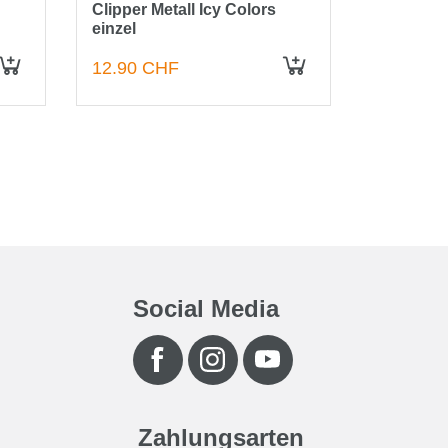
Clipper Metall Icy Colors
Clipper F
einzel
3/4
12.90 CHF
2.50 CH
IN DEN WARENKORB
IN DEN WARENKORB
Social Media
Zahlungsarten