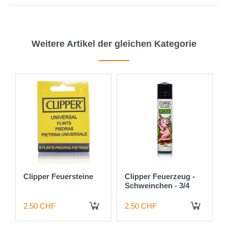
Weitere Artikel der gleichen Kategorie
Clipper Feuersteine
Clipper Feuerzeug -
Schweinchen - 3/4
2.50 CHF
2.50 CHF
 DEN WARENKORB
IN DEN WARENKORB
IN DEN WARENKORB