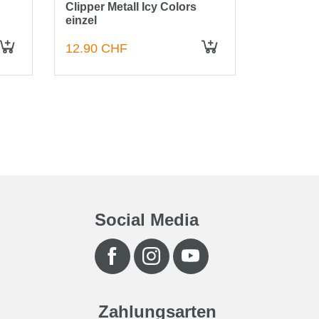
Clipper Metall Icy Colors
Clipper F
einzel
3/4
12.90 CHF
2.50 CH
IN DEN WARENKORB
IN DEN WARENKORB
Social Media
Zahlungsarten