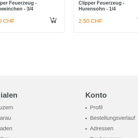
pper Feuerzeug -
Clipper Feuerzeug -
weinchen - 3/4
Hurensohn - 1/4
0 CHF
2.50 CHF
IN DEN WARENKORB
lialen
Konto
uzern
Profil
arau
Bestellungsverlauf
aden
Adressen