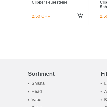
 Schafe -
Clipper Feuersteine
Cli
Sch
2.50 CHF
2.5
IN DEN WARENKORB
IN DEN WARENKORB
Sortiment
Fi
Shisha
L
Head
A
Vape
B