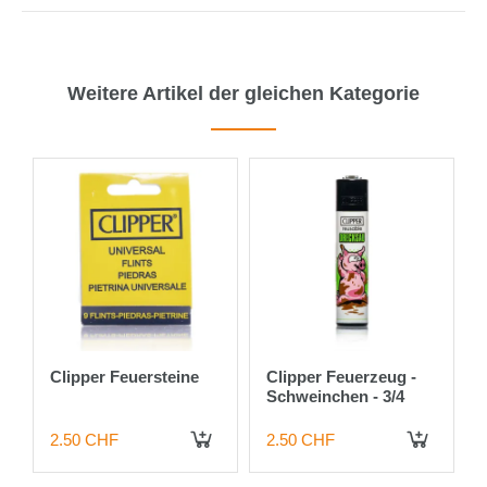
Weitere Artikel der gleichen Kategorie
Clipper Feuersteine
Clipper Feuerzeug -
Schweinchen - 3/4
2.50 CHF
2.50 CHF
 DEN WARENKORB
IN DEN WARENKORB
IN DEN WARENKORB