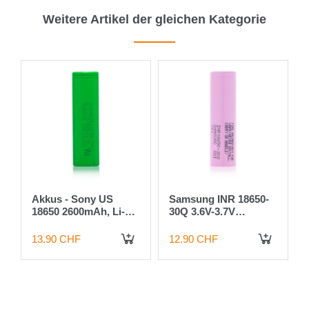
Weitere Artikel der gleichen Kategorie
Akkus - Sony US
Samsung INR 18650-
-
18650 2600mAh, Li-
30Q 3.6V-3.7V
Ion, VTC5A
3000mAh (15A)
13.90 CHF
12.90 CHF
 DEN WARENKORB
IN DEN WARENKORB
IN DEN WARENKORB