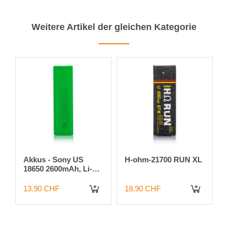
Weitere Artikel der gleichen Kategorie
Akkus - Sony US
H-ohm-21700 RUN XL
-
18650 2600mAh, Li-
Ion, VTC5A
13.90 CHF
18.90 CHF
 DEN WARENKORB
IN DEN WARENKORB
IN DEN WARENKORB