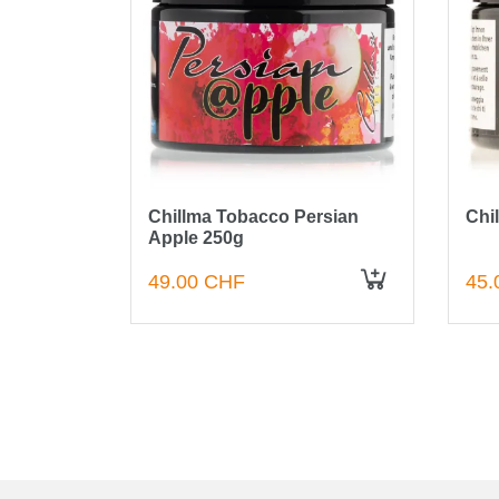
Chillma Tobacco Persian
Chi
Apple 250g
49.00 CHF
45.
IN DEN WARENKORB