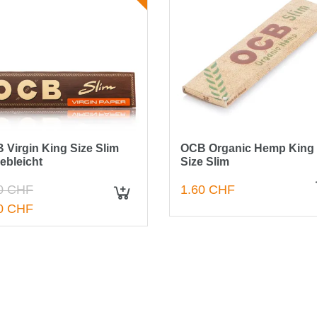
 Virgin King Size Slim
OCB Organic Hemp King
ebleicht
Size Slim
0 CHF
1.60 CHF
IN DEN WARENKORB
0 CHF