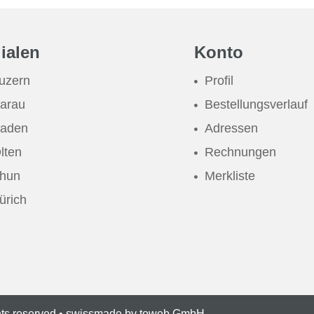
lialen
Konto
uzern
Profil
arau
Bestellungsverlauf
aden
Adressen
lten
Rechnungen
hun
Merkliste
ürich
hts reserved • swissmade by
toweb GmbH