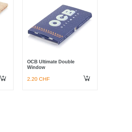
OCB Ultimate Double
OCB Ulti
Window
+ Filter
2.20 CHF
3.00 CH
IN DEN WARENKORB
IN DEN WARENKORB