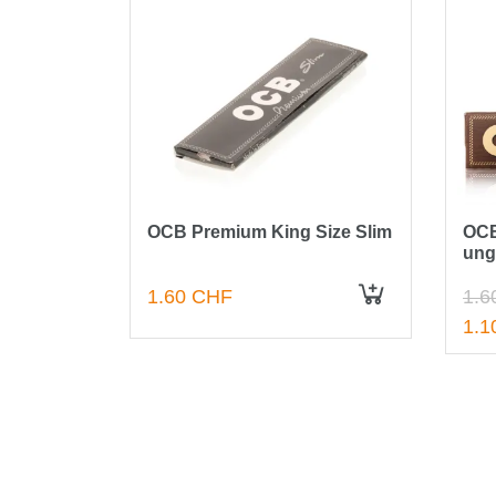
Slim
OCB Premium King Size Slim
OCB
ung
1.60 CHF
1.6
IN DEN WARENKORB
IN DEN WARENKORB
1.1