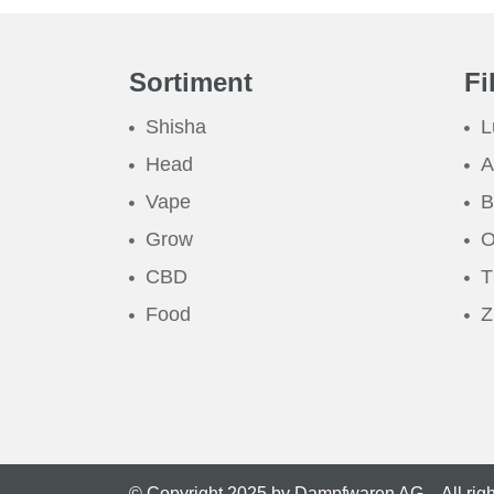
Sortiment
Fi
Shisha
L
Head
A
Vape
B
Grow
O
CBD
T
Food
Z
© Copyright 2025 by Dampfwaren AG – All rig