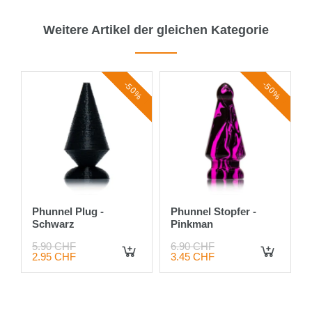
Weitere Artikel der gleichen Kategorie
0%
-50%
-50%
Phunnel Plug -
Phunnel Stopfer -
Schwarz
Pinkman
5.90 CHF
6.90 CHF
2.95 CHF
3.45 CHF
IN DEN WARENKORB
IN DEN WARENKORB