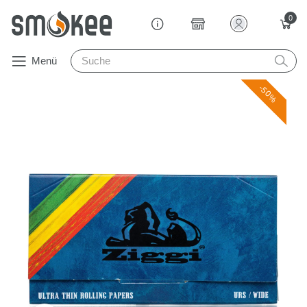
0
Menü
-50%