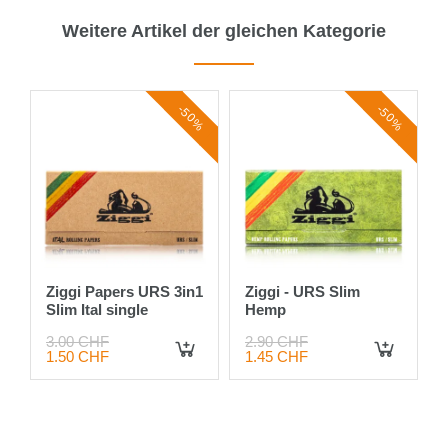
Weitere Artikel der gleichen Kategorie
-50%
-50%
Ziggi Papers URS 3in1
Ziggi - URS Slim
Slim Ital single
Hemp
3.00 CHF
2.90 CHF
1.50 CHF
1.45 CHF
IN DEN WARENKORB
IN DEN WARENKORB