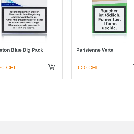
ston Blue Big Pack
Parisienne Verte
60 CHF
9.20 CHF
IN DEN WARENKORB