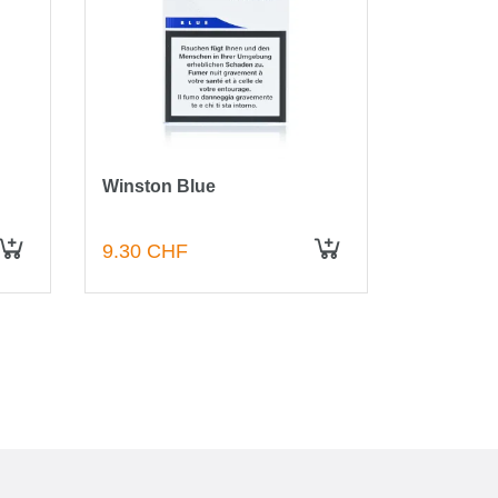
Winston Blue
Chesterfi
Zigarette
9.30 CHF
8.70 CH
IN DEN WARENKORB
IN DEN WARENKORB