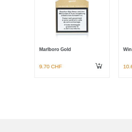
ond
Marlboro Gold
Win
9.70 CHF
10.
IN DEN WARENKORB
IN DEN WARENKORB