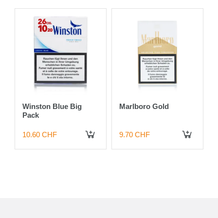
d
Winston Blue Big
Marlboro Gold
Pack
10.60 CHF
9.70 CHF
 DEN WARENKORB
IN DEN WARENKORB
IN DEN WARENKORB