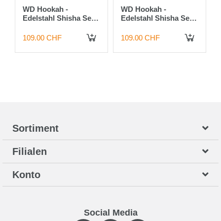
WD Hookah -
WD Hookah -
Edelstahl Shisha Set
Edelstahl Shisha Set
G45-10
G30G-50
109.00 CHF
109.00 CHF
IN DEN WARENKORB
IN DEN WARENKORB
Sortiment
Filialen
Konto
Social Media