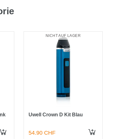
orie
NICHT AUF LAGER
NI
Ink
Uwell Crown D Kit Blau
Uwell Cr
54.90 CHF
54.90 C
IN DEN WARENKORB