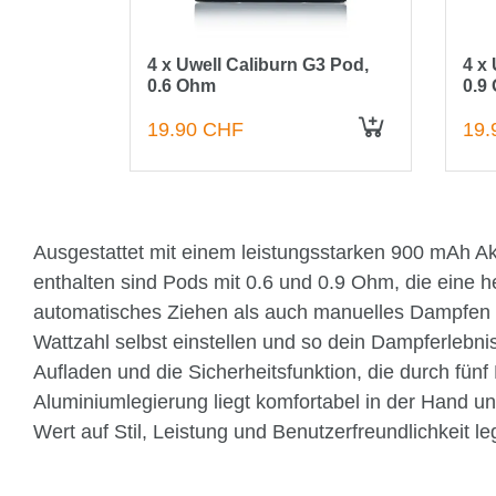
4 x Uwell Caliburn G3 Pod,
4 x
0.6 Ohm
0.9
19.90 CHF
19.
IN DEN WARENKORB
Ausgestattet mit einem leistungsstarken 900 mAh Akk
enthalten sind Pods mit 0.6 und 0.9 Ohm, die eine
automatisches Ziehen als auch manuelles Dampfen üb
Wattzahl selbst einstellen und so dein Dampferlebn
Aufladen und die Sicherheitsfunktion, die durch fün
Aluminiumlegierung liegt komfortabel in der Hand und
Wert auf Stil, Leistung und Benutzerfreundlichkeit le