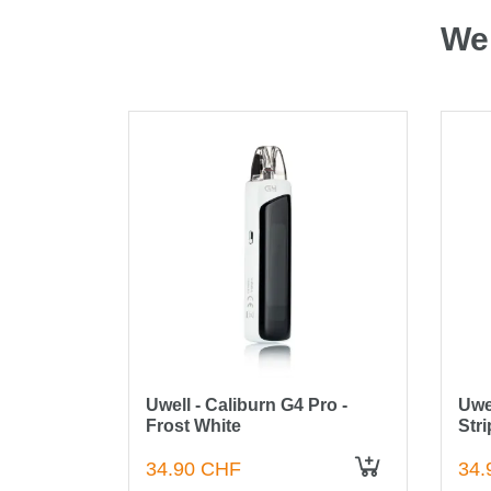
Wei
GER
rer -
Uwell - Caliburn G4 Pro -
Uwel
Frost White
Str
34.90 CHF
34.
IN DEN WARENKORB