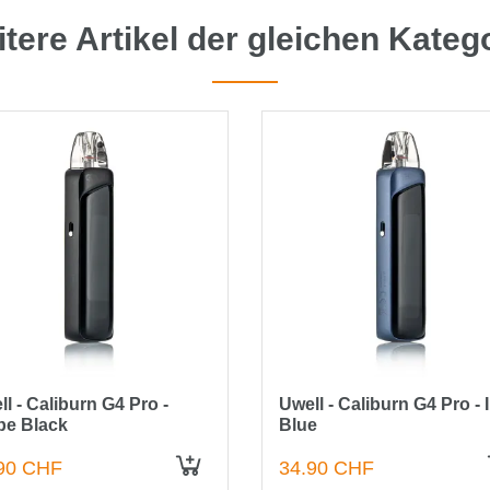
tere Artikel der gleichen Kateg
l - Caliburn G4 Pro -
Uwell - Caliburn G4 Pro - 
ipe Black
Blue
90 CHF
34.90 CHF
IN DEN WARENKORB