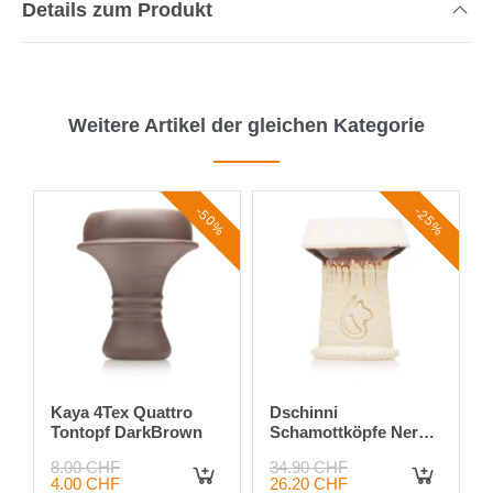
Details zum Produkt
Weitere Artikel der gleichen Kategorie
-50%
-25%
Kaya 4Tex Quattro
Dschinni
Tontopf DarkBrown
Schamottköpfe Nero
Marron Vulcan Pro
8.00 CHF
34.90 CHF
4.00 CHF
26.20 CHF
IN DEN WARENKORB
IN DEN WARENKORB