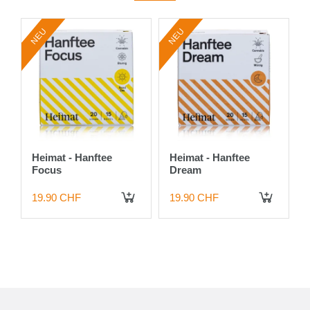
NEU
NEU
Heimat - Hanftee
Heimat - Hanftee
Focus
Dream
19.90 CHF
19.90 CHF
IN DEN WARENKORB
IN DEN WARENKORB