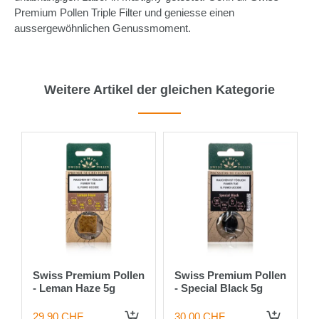
Premium Pollen Triple Filter und geniesse einen
aussergewöhnlichen Genussmoment.
Weitere Artikel der gleichen Kategorie
n
Swiss Premium Pollen
Swiss Premium Pollen
- Leman Haze 5g
- Special Black 5g
29.90 CHF
30.00 CHF
 DEN WARENKORB
IN DEN WARENKORB
IN DEN WARENKORB