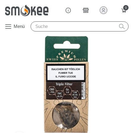
0
Menü