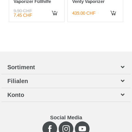
Vaporizer Füllhilfe
Venty Vaporizer
9.90 CHF
439.00 CHF
7.45 CHF
IN DEN WARENKORB
IN DEN WARENKORB
Sortiment
Filialen
Konto
Social Media