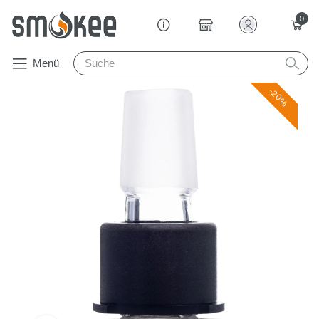
0
Menü
-20%