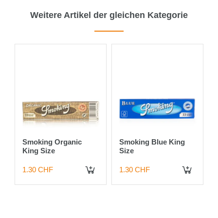
Weitere Artikel der gleichen Kategorie
6%
s
Smoking Organic
Smoking Blue King
King Size
Size
1.30 CHF
1.30 CHF
 DEN WARENKORB
IN DEN WARENKORB
IN DEN WARENKORB