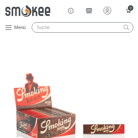
0
Menü