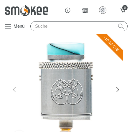
0
Menü
-10.00 CHF