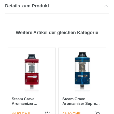
Details zum Produkt
Weitere Artikel der gleichen Kategorie
Steam Crave
Steam Crave
l
Aromamizer
Aromamizer Supreme
Supremev2 Rot
V2 RDTA 5ml, Blau
44.90 CHF
49.90 CHF
IN DEN WARENKORB
IN DEN WARENKORB