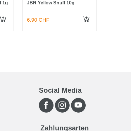
f 1g
JBR Yellow Snuff 10g
Gawith Ap
6.90 CHF
5.40 CH
IN DEN WARENKORB
IN DEN WARENKORB
Social Media
Zahlungsarten