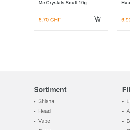
uff 10g
Mc Crystals Snuff 10g
Hau
6.70 CHF
6.9
IN DEN WARENKORB
IN DEN WARENKORB
Sortiment
Fi
Shisha
L
Head
A
Vape
B