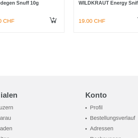
degen Snuff 10g
WILDKRAUT Energy Snif
0 CHF
19.00 CHF
IN DEN WARENKORB
lialen
Konto
uzern
Profil
arau
Bestellungsverlauf
aden
Adressen