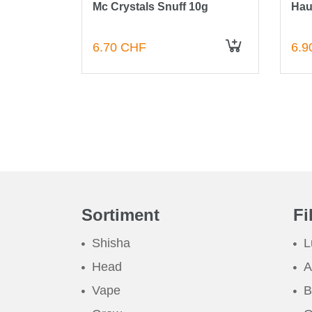
ng Snuff
Mc Crystals Snuff 10g
Hau
6.70 CHF
6.9
IN DEN WARENKORB
IN DEN WARENKORB
Sortiment
Fi
Shisha
L
Head
A
Vape
B