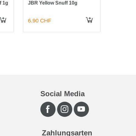
f 1g
JBR Yellow Snuff 10g
JBR W
6.90 CHF
6.90 CH
IN DEN WARENKORB
IN DEN WARENKORB
Social Media
Zahlungsarten