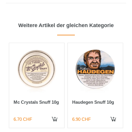
Weitere Artikel der gleichen Kategorie
Mc Crystals Snuff 10g
Haudegen Snuff 10g
6.70 CHF
6.90 CHF
 DEN WARENKORB
IN DEN WARENKORB
IN DEN WARENKORB