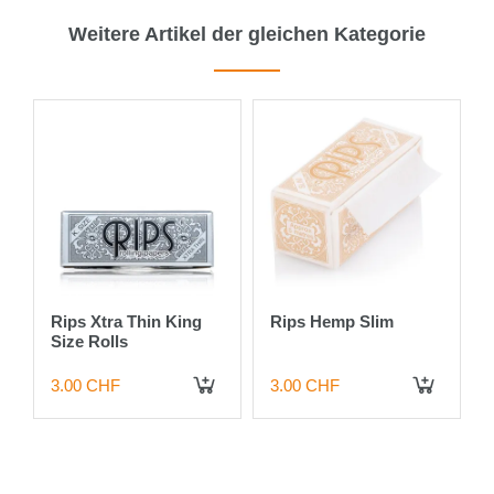
Weitere Artikel der gleichen Kategorie
x
Rips Xtra Thin King
Rips Hemp Slim
Size Rolls
3.00 CHF
3.00 CHF
 DEN WARENKORB
IN DEN WARENKORB
IN DEN WARENKORB