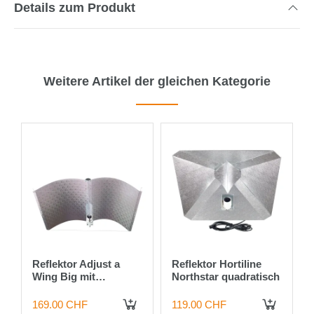
Details zum Produkt
Weitere Artikel der gleichen Kategorie
Reflektor Adjust a
Reflektor Hortiline
Wing Big mit
Northstar quadratisch
Spreader
169.00 CHF
119.00 CHF
IN DEN WARENKORB
IN DEN WARENKORB