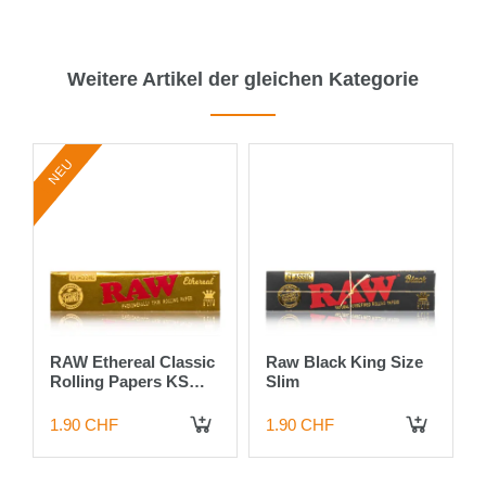
Weitere Artikel der gleichen Kategorie
NEU
RAW Ethereal Classic
Raw Black King Size
r
Rolling Papers KS
Slim
Slim single
1.90 CHF
1.90 CHF
 DEN WARENKORB
IN DEN WARENKORB
IN DEN WARENKORB