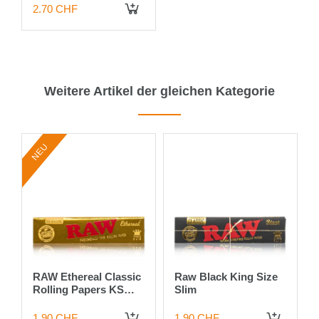
2.70 CHF
IN DEN WARENKORB
Weitere Artikel der gleichen Kategorie
NEU
RAW Ethereal Classic
Raw Black King Size
r
Rolling Papers KS
Slim
Slim single
1.90 CHF
1.90 CHF
 DEN WARENKORB
IN DEN WARENKORB
IN DEN WARENKORB